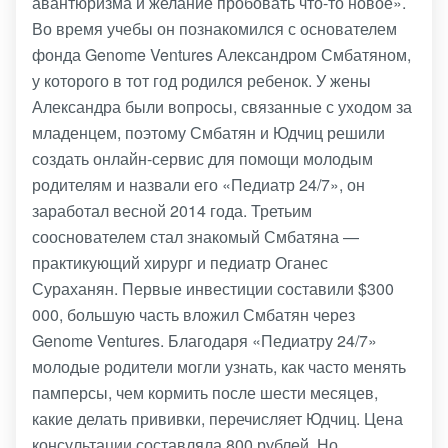
авантюризма и желание пробовать что-то новое».
Во время учебы он познакомился с основателем
фонда Genome Ventures Александром Смбатяном,
у которого в тот год родился ребенок. У жены
Александра были вопросы, связанные с уходом за
младенцем, поэтому Смбатян и Юдчиц решили
создать онлайн-сервис для помощи молодым
родителям и назвали его «Педиатр 24/7», он
заработал весной 2014 года. Третьим
сооснователем стал знакомый Смбатяна —
практикующий хирург и педиатр Оганес
Сураханян. Первые инвестиции составили $300
000, большую часть вложил Смбатян через
Genome Ventures. Благодаря «Педиатру 24/7»
молодые родители могли узнать, как часто менять
памперсы, чем кормить после шести месяцев,
какие делать прививки, перечисляет Юдчиц. Цена
консультации составляла 800 рублей. Но